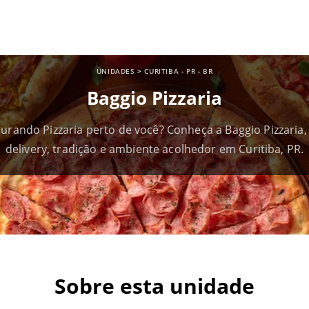
UNIDADES
>
CURITIBA
-
PR
-
BR
Baggio Pizzaria
urando Pizzaria perto de você? Conheça a Baggio Pizzaria
delivery, tradição e ambiente acolhedor em Curitiba, PR.
Sobre esta unidade