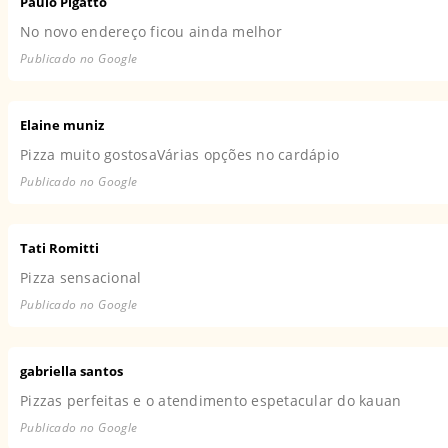
Paulo Pigatto
No novo endereço ficou ainda melhor
Publicado no Google
Elaine muniz
Pizza muito gostosaVárias opções no cardápio
Publicado no Google
Tati Romitti
Pizza sensacional
Publicado no Google
gabriella santos
Pizzas perfeitas e o atendimento espetacular do kauan
Publicado no Google